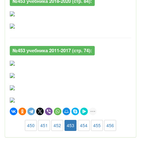
№453 учебника 2018-2020 (стр. 84):
№453 учебника 2011-2017 (стр. 74):
450
451
452
453
454
455
456